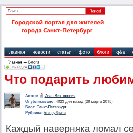
главная
новости
статьи
фото
блоги
q&a
Главная
→
Блоги
Что подарить люби
Автор:
Иван Викторович
Опубликовано:
4023 дня назад (28 марта 2015)
Блог:
Санкт-Петербург
Рубрика:
Без рубрики
Каждый наверняка ломал себ