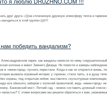
что я люблю DRUZHNO.COM !!!
ать друг друга =))))за сплаченную дружную атмосферу тепла и гармонии.
находиться в этой группе=))))!!!!
 нам победить вандализм?
в Александровском парке, как вандалы нанеcли по нему сокрушительный
вская колонна и макет Зимнего Дворца. Не помогли и камеры наблюден
в в «мини-город» пускать перестали. Когда и как он откроется вновь, п
оторая вызвала огромный интерес у горожан, стала таять, а в душу те
ки без охраны, под открытым небом, выставлять скульптурные композици
адо все обносить забором с колючей проволокой, ведь «мини-город» не
енину, Банковский мост, Летний сад – можно составить длинный список 
 напастью? С этими вопросами мы решили обратиться к вам, уважаемы