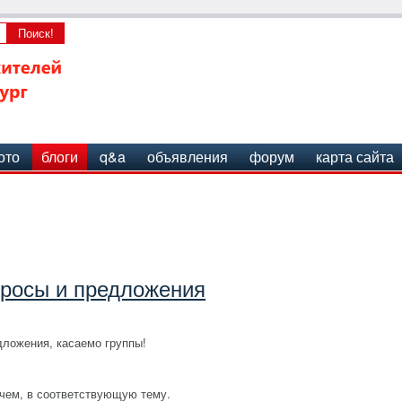
ото
блоги
q&a
объявления
форум
карта сайта
росы и предложения
дложения, касаемо группы!
рочем, в соответствующую тему.