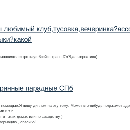
 любимый клуб,тусовка,вечеринка?асс
ыки?какой
мпания(електро хаус,брейкс,транс,D'n'B,альтернатива)
ринные парадные СПб
помощью.Я пишу диплом на эту тему. Может кто-нибудь подскажет адрес
и и т.п.
т в таких домах или по соседству )
ормацию , спасибо!