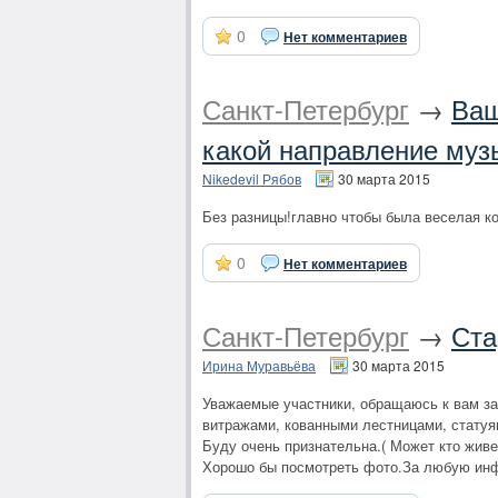
0
Нет комментариев
Санкт-Петербург
→
Ваш
какой направление муз
Nikedevil Рябов
30 марта 2015
Без разницы!главно чтобы была веселая ко
0
Нет комментариев
Санкт-Петербург
→
Ста
Ирина Муравьёва
30 марта 2015
Уважаемые участники, обращаюсь к вам за 
витражами, кованными лестницами, статуям
Буду очень признательна.( Может кто живе
Хорошо бы посмотреть фото.За любую инф