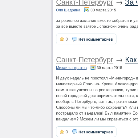
Санкт-Петербург
→
За 
Оля Шадрина
30 марта 2015
за реальное желание вместе собратся и узн
за все вместе взятое ..спасибки очень рада 
0
Нет комментариев
Санкт-Петербург
→
Как
Михаил анкратов
30 марта 2015
И двух недель не простоял «Мини-город» 
миниатюрный Спас- на- Крови, Александро
памятники увезены на реставрацию, туристо
новой городской достопримечательности, к
вообще в Петербурге, вот так, практичес
Способны ли мы что-либо сохранить? Или н
пострадало от вандалов! Был памятник Ес
вандализм? Можем ли мы справиться с это
0
Нет комментариев